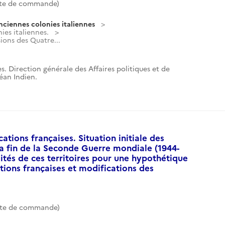
te de commande)
nciennes colonies italiennes
ies italiennes.
ons des Quatre...
s. Direction générale des Affaires politiques et de
céan Indien.
ations françaises. Situation initiale des
la fin de la Seconde Guerre mondiale (1944-
lités de ces territoires pour une hypothétique
tions françaises et modifications des
te de commande)