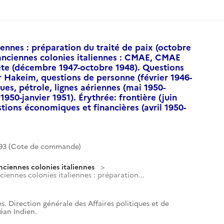
iennes : préparation du traité de paix (octobre
anciennes colonies italiennes : CMAE, CMAE
te (décembre 1947-octobre 1948). Questions
r Hakeim, questions de personne (février 1946-
es, pétrole, lignes aériennes (mai 1950-
950-janvier 1951). Érythrée: frontière (juin
tions économiques et financières (avril 1950-
93 (Cote de commande)
nciennes colonies italiennes
ciennes colonies italiennes : préparation...
s. Direction générale des Affaires politiques et de
céan Indien.