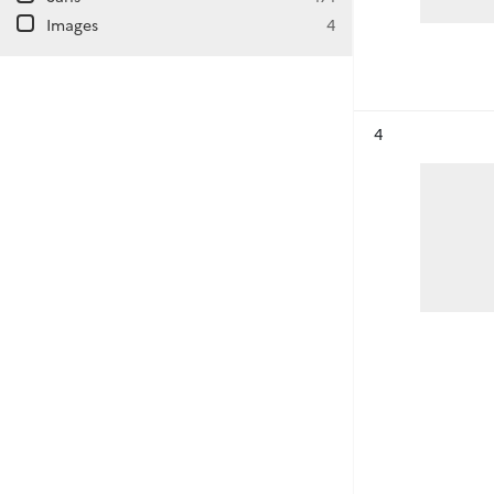
Images
4
Résultat n°
4