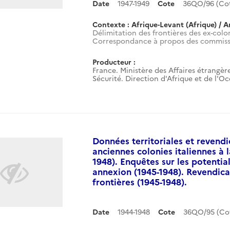
Date
1947-1949
Cote
36QO/96 (Co
Contexte : Afrique-Levant (Afrique) / A
Délimitation des frontières des ex-colon
Correspondance à propos des commissi
Producteur :
France. Ministère des Affaires étrangère
Sécurité. Direction d'Afrique et de l'O
Données territoriales et revendic
anciennes colonies italiennes à 
1948). Enquêtes sur les potentia
annexion (1945-1948). Revendica
frontières (1945-1948).
Date
1944-1948
Cote
36QO/95 (Co