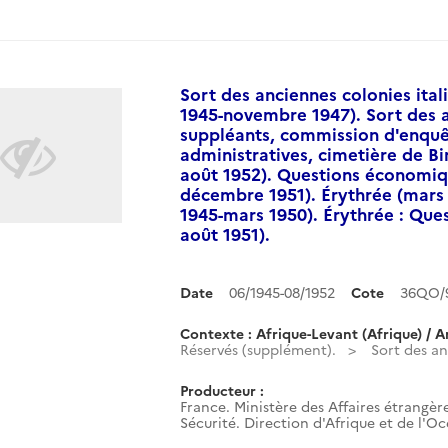
Sort des anciennes colonies ital
1945-novembre 1947). Sort des 
suppléants, commission d'enquê
administratives, cimetière de Bi
août 1952). Questions économiqu
décembre 1951). Érythrée (mars 1
1945-mars 1950). Érythrée : Ques
août 1951).
Date
06/1945-08/1952
Cote
36QO/
Contexte : Afrique-Levant (Afrique) / A
Réservés (supplément).
Sort des an
Producteur :
France. Ministère des Affaires étrangère
Sécurité. Direction d'Afrique et de l'O