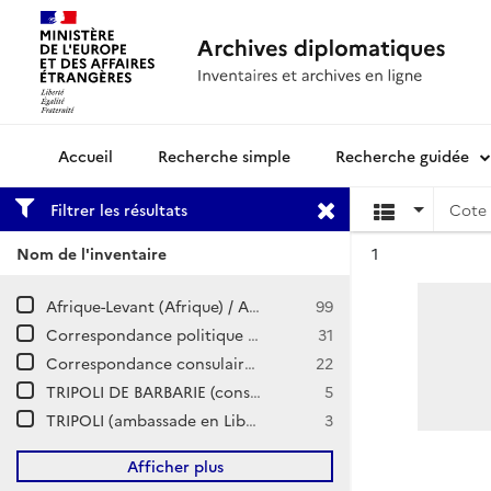
Recherche simple
Recherche guidée
Archives diplomatiques
Filtrer les résultats
Cote 
Résultat n°
Nom de l'inventaire
1
Afrique-Levant (Afrique) / Anciennes colonies italiennes
99
Correspondance politique des consuls / Turquie / Tripoli de Barbarie
31
Correspondance consulaire et commerciale / TRIPOLI de BARBARIE
22
TRIPOLI DE BARBARIE (consulat)
5
TRIPOLI (ambassade en Libye)
3
Afficher plus