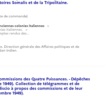
toires Somalis et de la Tripolitaine.
te de commande)
nciennes colonies italiennes
ies italiennes.
ptes rendus des...
s. Direction générale des Affaires politiques et de
céan Indien.
mmissions des Quatre Puissances. - Dépêches
re 1949). Collection de télégrammes et de
scio à propos des commissions et de leur
embre 1949).