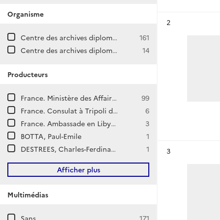
Organisme
Résultat n°
2
Centre des archives diplomatiques de La Courneuve
161
Centre des archives diplomatiques de Nantes
14
Producteurs
France. Ministère des Affaires étrangères. Direction générale des Affaires politiques et de Sécurité. Direction d'Afrique et de l'Océan Indien.
99
France. Consulat à Tripoli d'Afrique
6
France. Ambassade en Libye (Tripoli)
3
BOTTA, Paul-Emile
1
DESTREES, Charles-Ferdinand
1
Résultat n°
3
Afficher plus
Multimédias
Sans
171