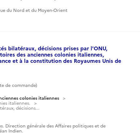
que du Nord et du Moyen-Orient
és bilatéraux, décisions prises par l'ONU,
itoires des anciennes colonies italiennes,
ance et à la constitution des Royaumes Unis de
te de commande)
nciennes colonies italiennes
ies italiennes.
éraux, décisions...
s. Direction générale des Affaires politiques et de
céan Indien.