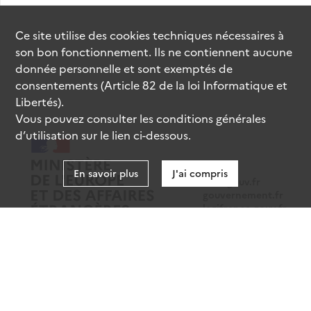
Ce site utilise des
cookies
techniques nécessaires à
son bon fonctionnement. Ils ne contiennent aucune
donnée personnelle et sont exemptés de
consentements (Article 82 de la loi Informatique et
Libertés).
Vous pouvez consulter les conditions générales
d’utilisation sur le lien ci-dessous.
En savoir plus
J'ai compris
data.gouv.fr
gouvernement.fr
legifrance.gouv.fr
service-public.fr
Mentions légales
Données personnelles
CGU
Gestion des cookies