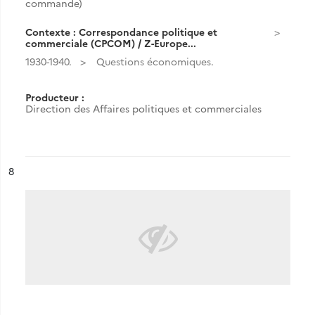
commande)
Contexte : Correspondance politique et
commerciale (CPCOM) / Z-Europe...
1930-1940.
Questions économiques.
Producteur :
Direction des Affaires politiques et commerciales
ésultat n°
8