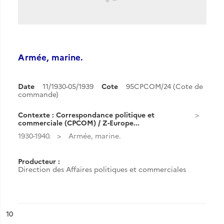
Armée, marine.
Date
11/1930-05/1939
Cote
95CPCOM/24 (Cote de
commande)
Contexte : Correspondance politique et
commerciale (CPCOM) / Z-Europe...
1930-1940.
Armée, marine.
Producteur :
Direction des Affaires politiques et commerciales
ésultat n°
10