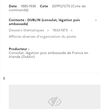
Date
1885-1936
Cote
207PO/1/75 (Cote de
commande)
Contexte : DUBLIN (consulat, légation puis
ambassade)
Dossiers thématiques
1833-1973
Affaires diverses d'organisation du poste.
Producteur :
Consulat, légation puis ambassade de France en
Irlande (Dublin)
ésultat n°
3