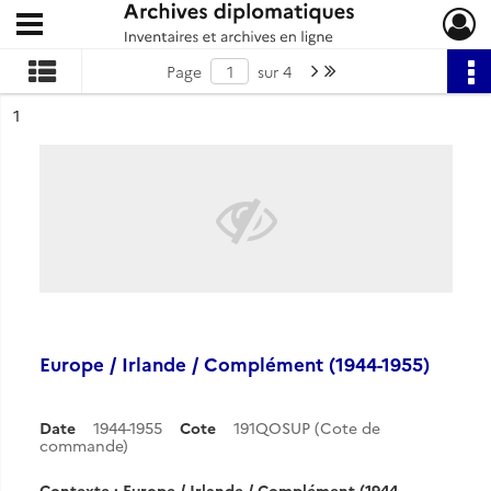
Ouvrir le menu déroulant
Archives diplomatiques
Page suivante : 1/4
Dernière page
Page
sur 4
ésultat n°
1
Europe / Irlande / Complément (1944-1955)
Date
1944-1955
Cote
191QOSUP (Cote de
commande)
Contexte : Europe / Irlande / Complément (1944-