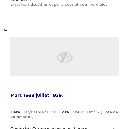
Direction des Affaires politiques et commerciales
ésultat n°
14
Mars 1933-juillet 1939.
Date
03/1933-07/1939
Cote
95CPCOM/22 (Cote de
commande)
Contexte : Correspondance politique et