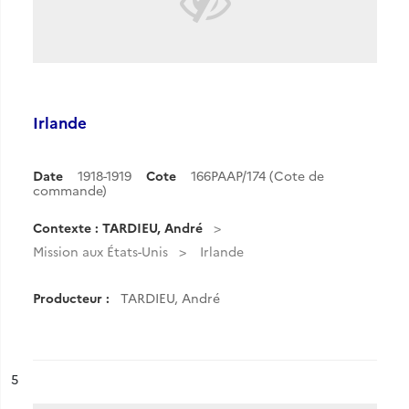
Irlande
Date
1918-1919
Cote
166PAAP/174 (Cote de
commande)
Contexte : TARDIEU, André
Mission aux États-Unis
Irlande
Producteur :
TARDIEU, André
ésultat n°
5