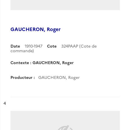
GAUCHERON, Roger
Date
1910-1947
Cote
324PAAP (Cote de
commande)
Contexte : GAUCHERON, Roger
Producteur :
GAUCHERON, Roger
ésultat n°
4