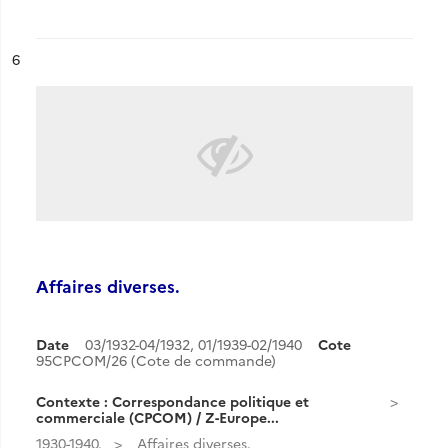
ésultat n°
6
Affaires diverses.
Date
03/1932-04/1932
,
01/1939-02/1940
Cote
95CPCOM/26 (Cote de commande)
Contexte : Correspondance politique et
commerciale (CPCOM) / Z-Europe...
1930-1940.
Affaires diverses.