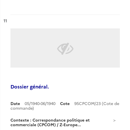
ésultat n°
11
Dossier général.
Date
05/1940-06/1940
Cote
95CPCOM/23 (Cote de
commande)
Contexte : Correspondance politique et
commerciale (CPCOM) / Z-Europe...