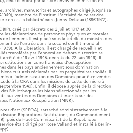
0), celle-ci étant par la suite envoyée en mission en
res, archives, manuscrits et autographes dirigé jusqu'à sa
-1949), membre de l'Institut. L'activité de ce service
igure en est la bibliothécaire Jenny Delsaux (1896-1977).
OBIP), créé par décrets des 2 juillet 1917 et 30
ire les déclarations de personnes physiques et morales
de l'ennemi. Il est placé sous la tutelle du ministre des
 moment de l'entrée dans le second conflit mondial
939). À la Libération, il est chargé de recueillir et
oliés transférés par l'ennemi en dehors du territoire
arrêté du 16 avril 1945, décrets du 22 juin 1946). Il
s-restitutions en zone française d'occupation
nes dans les pays anciennement sous domination
 biens culturels réclamés par les propriétaires spoliés. Il
amés à l'administration des Domaines pour être vendus
succède à la CRA dans les missions de cette dernière à
 septembre 1949). Enfin, il dépose auprès de la direction
 des Bibliothèques les biens sélectionnés par les
ts aux ventes des Domaines et inscrits sur des
usées Nationaux Récupération (MNR).
uvres d'art (SRPOA), rattaché administrativement à la
 la division Réparations-Restitutions, du Commandement
49), puis du Haut-Commissariat de la République
ervice était dirigé par Rose Valland et installé à Berlin-
upp).