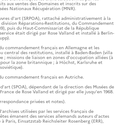
ts aux ventes des Domaines et inscrits sur des
usées Nationaux Récupération (MNR).
uvres d'art (SRPOA), rattaché administrativement à la
 la division Réparations-Restitutions, du Commandement
49), puis du Haut-Commissariat de la République
ervice était dirigé par Rose Valland et installé à Berlin-
upp).
ns du commandement français en Allemagne et les
au central des restitutions, installé à Baden-Baden (villa
ue ; missions de liaison en zones d'occupation alliées (à
pour la zone britannique ; à Höchst, Karlsruhe et
soviétique).
s du commandement français en Autriche.
 d'art (SPOA), dépendant de la direction des Musées de
France de Rose Valland et dirigé par elle jusqu'en 1968.
orrespondance privées et notes).
archives utilisées par les services français de
uêtes émanent des services allemands auteurs d'actes
à Paris, Einsatzstab Reichsleiter Rosenberg (ERR),