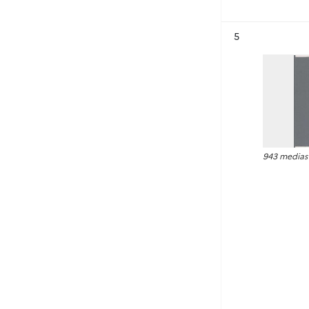
Résultat n°
5
943 medias