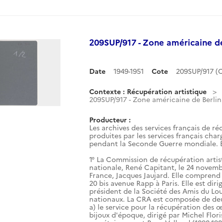
209SUP/917 - Zone américaine de 
Date
1949-1951
Cote
209SUP/917 
Contexte : Récupération artistique
209SUP/917 - Zone américaine de Berlin 
Producteur :
Les archives des services français de ré
produites par les services français char
pendant la Seconde Guerre mondiale. El
1° La Commission de récupération artis
nationale, René Capitant, le 24 novemb
France, Jacques Jaujard. Elle comprend 
20 bis avenue Rapp à Paris. Elle est dir
président de la Société des Amis du Lou
nationaux. La CRA est composée de deux
a) le service pour la récupération des œ
bijoux d'époque, dirigé par Michel Flor