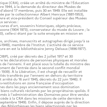
tique (CRA), créée un arrêté du ministre de l'Éducation
re 1944, à la demande du directeur des Musées de
d'abord 17 membres, puis 30 en 1949. Elle est installée
igée par le collectionneur Albert Henraux (1881-1953),
vre et vice-président du Conseil supérieur des Musées
 services :
uvres d'art, souvenirs historiques, objets précieux,
isoone (1904 1973), conservateur du musée du Louvre ; la
0), celle-ci étant par la suite envoyée en mission en
res, archives, manuscrits et autographes dirigé jusqu'à sa
-1949), membre de l'Institut. L'activité de ce service
igure en est la bibliothécaire Jenny Delsaux (1896-1977).
OBIP), créé par décrets des 2 juillet 1917 et 30
ire les déclarations de personnes physiques et morales
de l'ennemi. Il est placé sous la tutelle du ministre des
 moment de l'entrée dans le second conflit mondial
939). À la Libération, il est chargé de recueillir et
oliés transférés par l'ennemi en dehors du territoire
arrêté du 16 avril 1945, décrets du 22 juin 1946). Il
s-restitutions en zone française d'occupation
nes dans les pays anciennement sous domination
 biens culturels réclamés par les propriétaires spoliés. Il
amés à l'administration des Domaines pour être vendus
succède à la CRA dans les missions de cette dernière à
 septembre 1949). Enfin, il dépose auprès de la direction
 des Bibliothèques les biens sélectionnés par les