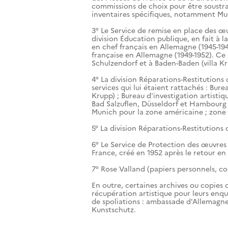
commissions de choix pour être soustrai
inventaires spécifiques, notamment M
3° Le Service de remise en place des œ
division Éducation publique, en fait à
en chef français en Allemagne (1945-19
française en Allemagne (1949-1952). Ce s
Schulzendorf et à Baden-Baden (villa Kr
4° La division Réparations-Restitutio
services qui lui étaient rattachés : Bure
Krupp) ; Bureau d'investigation artistiq
Bad Salzuflen, Düsseldorf et Hambourg 
Munich pour la zone américaine ; zone 
5° La division Réparations-Restitution
6° Le Service de Protection des œuvres
France, créé en 1952 après le retour en 
7° Rose Valland (papiers personnels, c
En outre, certaines archives ou copies d'
récupération artistique pour leurs enq
de spoliations : ambassade d'Allemagne 
Kunstschutz.