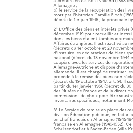
secrétaire en est Rose Valland (1898-198
Allemagne ;
b) le service de la récupération des liv
mort par l'historien Camille Bloch (1865
débute le 1er juin 1945 ; la principale f
2° L'Office des biens et intérêts privés (
décembre 1919 pour recueillir et instru
dont les biens étaient tombés aux mains 
Affaires étrangères. Il est réactivé au
(décrets du 1er octobre et 20 novembre 1
d'instruire les déclarations de biens sp
national (décret du 13 novembre 1944 et 
coopère avec les services de réparation
Allemagne-Autriche et dispose d'anten
allemande. Il est chargé de restituer les
procède à la remise des biens non récl
(décret du 19 octobre 1947, art. 9). Il 
partir du 1er janvier 1950 (décret du 30
des Musées de France et de la direction
commissions de choix pour être soustrai
inventaires spécifiques, notamment M
3° Le Service de remise en place des œ
division Éducation publique, en fait à
en chef français en Allemagne (1945-19
française en Allemagne (1949-1952). Ce s
Schulzendorf et à Baden-Baden (villa Kr