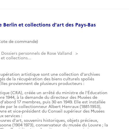
Berlin et collections d'art des Pays-Bas
(Cote de commande)
Dossiers personnels de Rose Valland
et collections...
cupération artistique sont une collection d'archives
gés de la récupération des biens culturels spoliés
les proviennent de plusieurs producteurs :
tique (CRA), créée un arrêté du ministre de l'Éducation
re 1944, à la demande du directeur des Musées de
d'abord 17 membres, puis 30 en 1949. Elle est installée
igée par le collectionneur Albert Henraux (1881-1953),
vre et vice-président du Conseil supérieur des Musées
 services :
uvres d'art, souvenirs historiques, objets précieux,
isoone (1904 1973), conservateur du musée du Louvre ; la