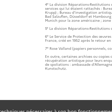
4° La division Réparations-Restitutio
services qui lui étaient rattachés : Bure
Krupp) ; Bureau d'investigation artistiq
Bad Salzuflen, Düsseldorf et Hambourg 
Munich pour la zone américaine ; zone 
5° La division Réparations-Restitution
6° Le Service de Protection des œuvres
France, créé en 1952 après le retour en 
7° Rose Valland (papiers personnels, c
En outre, certaines archives ou copies d'
récupération artistique pour leurs enq
de spoliations : ambassade d'Allemagne 
Kunstschutz.
techniques nécessaires à son bon fonctionnement