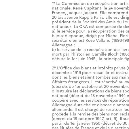
1° La Commission de récupération artis
nationale, René Capitant, le 24 novemb
France, Jacques Jaujard. Elle comprend 
20 bis avenue Rapp à Paris. Elle est dir
président de la Société des Amis du Lou
nationaux. La CRA est composée de deux
a) le service pour la récupération des œ
bijoux d'époque, dirigé par Michel Flor
secrétaire en est Rose Valland (1898-198
Allemagne ;
b) le service de la récupération des liv
mort par l'historien Camille Bloch (1865
débute le 1er juin 1945 ; la principale f
2° L'Office des biens et intérêts privés (
décembre 1919 pour recueillir et instru
dont les biens étaient tombés aux mains 
Affaires étrangères. Il est réactivé au
(décrets du 1er octobre et 20 novembre 1
d'instruire les déclarations de biens sp
national (décret du 13 novembre 1944 et 
coopère avec les services de réparation
Allemagne-Autriche et dispose d'anten
allemande. Il est chargé de restituer les
procède à la remise des biens non récl
(décret du 19 octobre 1947, art. 9). Il 
partir du 1er janvier 1950 (décret du 30
des Musées de France et de la direction