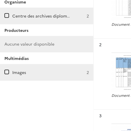
Organisme
Centre des archives diplomatiques de La Courneuve
2
Document P
Producteurs
Aucune valeur disponible
Résultat n°
2
Multimédias
Images
2
Document P
Résultat n°
3