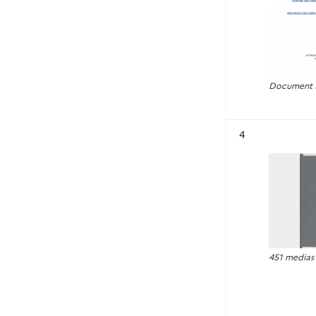
Document P
Résultat n°
4
451 medias