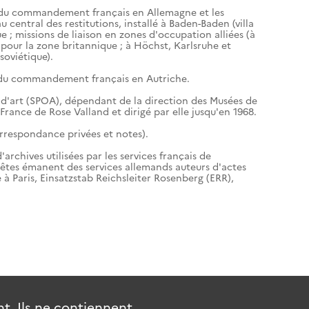
ns du commandement français en Allemagne et les
au central des restitutions, installé à Baden-Baden (villa
ue ; missions de liaison en zones d'occupation alliées (à
pour la zone britannique ; à Höchst, Karlsruhe et
soviétique).
s du commandement français en Autriche.
 d'art (SPOA), dépendant de la direction des Musées de
France de Rose Valland et dirigé par elle jusqu'en 1968.
orrespondance privées et notes).
archives utilisées par les services français de
uêtes émanent des services allemands auteurs d'actes
à Paris, Einsatzstab Reichsleiter Rosenberg (ERR),
. Ils ne contiennent