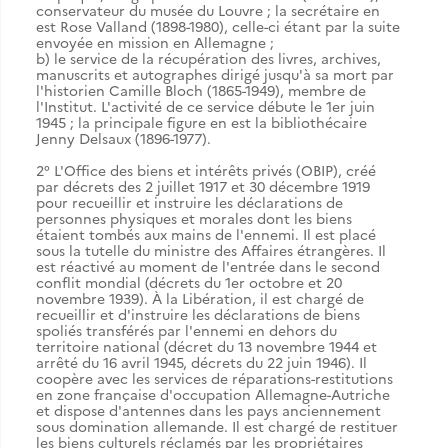
conservateur du musée du Louvre ; la secrétaire en
est Rose Valland (1898-1980), celle-ci étant par la suite
envoyée en mission en Allemagne ;
b) le service de la récupération des livres, archives,
manuscrits et autographes dirigé jusqu'à sa mort par
l'historien Camille Bloch (1865-1949), membre de
l'Institut. L'activité de ce service débute le 1er juin
1945 ; la principale figure en est la bibliothécaire
Jenny Delsaux (1896-1977).
2° L'Office des biens et intérêts privés (OBIP), créé
par décrets des 2 juillet 1917 et 30 décembre 1919
pour recueillir et instruire les déclarations de
personnes physiques et morales dont les biens
étaient tombés aux mains de l'ennemi. Il est placé
sous la tutelle du ministre des Affaires étrangères. Il
est réactivé au moment de l'entrée dans le second
conflit mondial (décrets du 1er octobre et 20
novembre 1939). À la Libération, il est chargé de
recueillir et d'instruire les déclarations de biens
spoliés transférés par l'ennemi en dehors du
territoire national (décret du 13 novembre 1944 et
arrêté du 16 avril 1945, décrets du 22 juin 1946). Il
coopère avec les services de réparations-restitutions
en zone française d'occupation Allemagne-Autriche
et dispose d'antennes dans les pays anciennement
sous domination allemande. Il est chargé de restituer
les biens culturels réclamés par les propriétaires