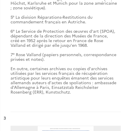
Höchst, Karlsruhe et Munich pour la zone américaine
; zone soviétique).
5° La division Réparations-Restitutions du
commandement français en Autriche.
6° Le Service de Protection des œuvres d'art (SPOA),
dépendant de la direction des Musées de France,
créé en 1952 après le retour en France de Rose
Valland et dirigé par elle jusqu'en 1968.
7° Rose Valland (papiers personnels, correspondance
privées et notes).
En outre, certaines archives ou copies d'archives
utilisées par les services français de récupération
artistique pour leurs enquêtes émanent des services
allemands auteurs d'actes de spoliations : ambassade
d'Allemagne à Paris, Einsatzstab Reichsleiter
Rosenberg (ERR), Kunstschutz.
ésultat n°
3