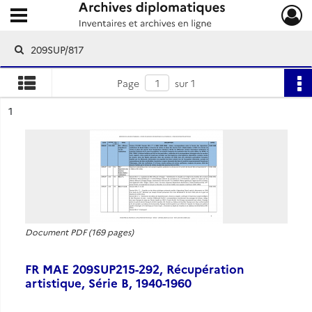
Ouvrir le menu déroulant
Archives diplomatiques
Page
sur 1
ésultat n°
1
Document PDF (169 pages)
FR MAE 209SUP215-292, Récupération
artistique, Série B, 1940-1960