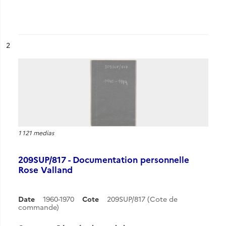
ésultat n°
2
1 121 medias
209SUP/817 - Documentation personnelle
Rose Valland
Date
1960-1970
Cote
209SUP/817 (Cote de
commande)