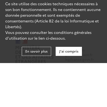
Ce site utilise des
cookies
techniques nécessaires à
son bon fonctionnement. Ils ne contiennent aucune
donnée personnelle et sont exemptés de
consentements (Article 82 de la loi Informatique et
Libertés).
Vous pouvez consulter les conditions générales
d’utilisation sur le lien ci-dessous.
data.gouv.fr
En savoir plus
J'ai compris
gouvernement.fr
legifrance.gouv.fr
service-public.fr
Mentions légales
Données personnelles
CGU
Gestion des cookies
Accessibilité : partiellement conforme
Sauf mention contraire, tous les contenus de ce site sont