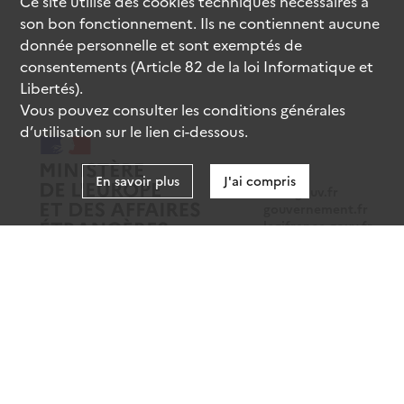
Ce site utilise des
cookies
techniques nécessaires à
son bon fonctionnement. Ils ne contiennent aucune
donnée personnelle et sont exemptés de
consentements (Article 82 de la loi Informatique et
Libertés).
Vous pouvez consulter les conditions générales
d’utilisation sur le lien ci-dessous.
En savoir plus
J'ai compris
data.gouv.fr
gouvernement.fr
legifrance.gouv.fr
service-public.fr
Mentions légales
Données personnelles
CGU
Gestion des cookies
Accessibilité : partiellement conforme
Sauf mention contraire, tous les contenus de ce site sont sous