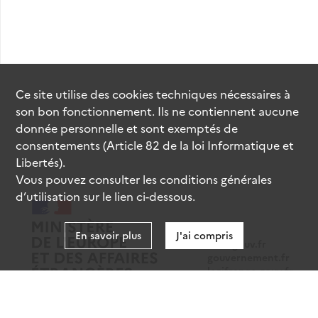
Ce site utilise des
cookies
techniques nécessaires à
son bon fonctionnement. Ils ne contiennent aucune
donnée personnelle et sont exemptés de
consentements (Article 82 de la loi Informatique et
Libertés).
Vous pouvez consulter les conditions générales
d’utilisation sur le lien ci-dessous.
En savoir plus
J'ai compris
data.gouv.fr
gouvernement.fr
legifrance.gouv.fr
service-public.fr