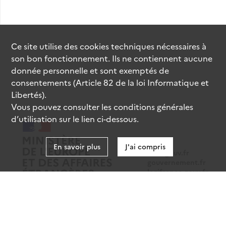
Ce site utilise des
cookies
techniques nécessaires à
son bon fonctionnement. Ils ne contiennent aucune
donnée personnelle et sont exemptés de
consentements (Article 82 de la loi Informatique et
Libertés).
Vous pouvez consulter les conditions générales
d’utilisation sur le lien ci-dessous.
En savoir plus
J'ai compris
data.gouv.fr
gouvernement.fr
legifrance.gouv.fr
service-public.fr