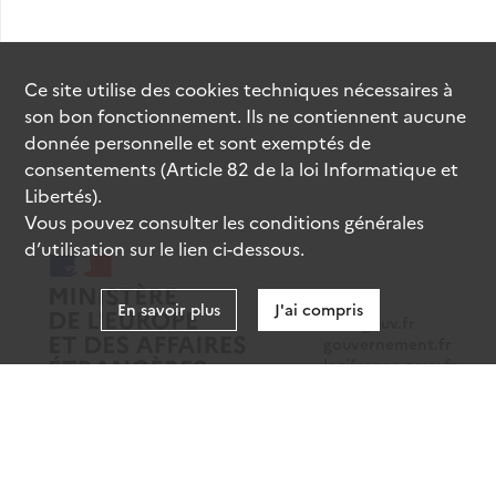
Ce site utilise des
cookies
techniques nécessaires à
son bon fonctionnement. Ils ne contiennent aucune
donnée personnelle et sont exemptés de
consentements (Article 82 de la loi Informatique et
Libertés).
Vous pouvez consulter les conditions générales
d’utilisation sur le lien ci-dessous.
En savoir plus
J'ai compris
data.gouv.fr
gouvernement.fr
legifrance.gouv.fr
service-public.fr