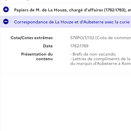
Papiers de M. de La Houze, chargé d'affaires (1762-1763), 
)
Correspondance de La Houze et d'Aubeterre avec la curie
28)
Papiers du duc de Saint-Aignan et du cardinal de La Rochefoucauld, ambassadeurs à Rome (1732-1741, 1745-1748).
Cote/Cotes extrêmes
576PO/1/132 (Cote de comman
Date
1762-1769
)
Présentation du
- Brefs de non vacando.
7)
contenu
- Lettres de compliments de la
du marquis d'Aubeterre à Rome
)
9)
à Rome
à Rome
rre
uvelin