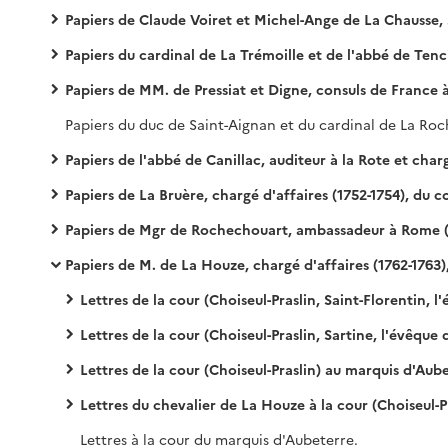
Papiers de Claude Voiret et Michel-Ange de La Chausse, consuls de France à Rome (1669-1724)
Papiers du cardinal de La Trémoille et de l'abbé de Tencin, ambassadeurs à Rome (1706-1724
Papiers de MM. de Pressiat et Digne, consuls de France à Rome (1725-1744) et de M. de Chaste de Rioux, consul à Naples (1727-17
Papiers de l'abbé de Canillac, auditeur à la Rote et chargé d'affaires de France (1742-1745, 1748-1749
Papiers de La Bruère, chargé d'affaires (1752-1754), du comte de Choiseul-Stainville, ambassadeur (1754-1757), de Boyer de Fonscolombe et des abbés de Myere et Delvincourt, chargés d'affaires (175
Papiers de Mgr de Rochechouart, ambassadeur à Rome (1758-1761
Papiers de M. de La Houze, chargé d'affaires (1762-1763), et du marquis d'Aubeterre, ambassadeur (1763-176
Lettres de la cour (Choiseul-Praslin, Saint-Florentin, l'évêque d'Orléans) au chevalier de La Houze, chargé d'affaires 
Lettres de la cour (Choiseul-Praslin, Sartine, l'évêque d'Orléans) au marquis d'Aubeterre, ambassadeur 
Lettres de la cour (Choiseul-Praslin) au marquis d'Aubete
Lettres du chevalier de La Houze à la cour (Choiseul-Praslin, Saint-Florentin, l'évêque d'Orléans, Cha
Lettres à la cour du marquis d'Aubeterre.