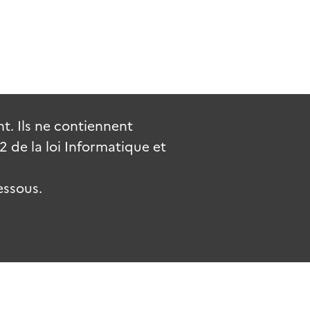
. Ils ne contiennent
de la loi Informatique et
essous.
.fr
gouvernement.fr
legifrance.gouv.fr
service-public.fr