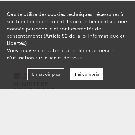
Ce site utilise des
cookies
techniques nécessaires à
son bon fonctionnement. Ils ne contiennent aucune
donnée personnelle et sont exemptés de
consentements (Article 82 de la loi Informatique et
Libertés).
Vous pouvez consulter les conditions générales
d’utilisation sur le lien ci-dessous.
En savoir plus
J'ai compris
data.gouv.fr
gouvernement.fr
legifrance.gouv.fr
service-public.fr