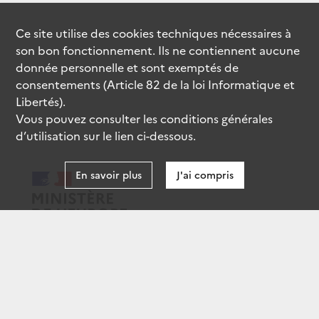
Ce site utilise des
cookies
techniques nécessaires à
son bon fonctionnement. Ils ne contiennent aucune
donnée personnelle et sont exemptés de
consentements (Article 82 de la loi Informatique et
Libertés).
Vous pouvez consulter les conditions générales
d’utilisation sur le lien ci-dessous.
En savoir plus
J'ai compris
data.gouv.fr
gouvernement.fr
legifrance.gouv.fr
service-public.fr