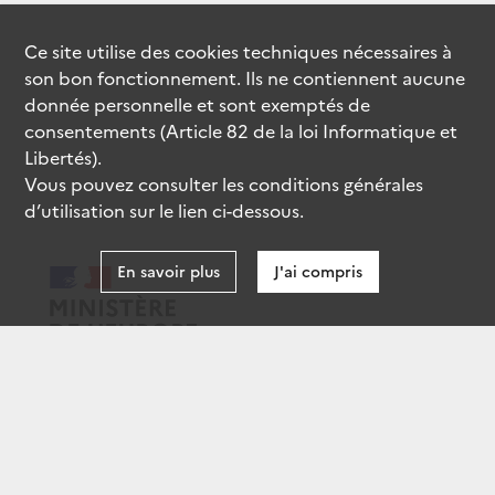
Ce site utilise des
cookies
techniques nécessaires à
son bon fonctionnement. Ils ne contiennent aucune
donnée personnelle et sont exemptés de
consentements (Article 82 de la loi Informatique et
Libertés).
Vous pouvez consulter les conditions générales
d’utilisation sur le lien ci-dessous.
En savoir plus
J'ai compris
data.gouv.fr
gouvernement.fr
legifrance.gouv.fr
service-public.fr