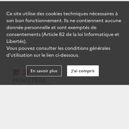
Ce site utilise des
cookies
techniques nécessaires à
son bon fonctionnement. Ils ne contiennent aucune
donnée personnelle et sont exemptés de
consentements (Article 82 de la loi Informatique et
Libertés).
Vous pouvez consulter les conditions générales
d’utilisation sur le lien ci-dessous.
En savoir plus
J'ai compris
data.gouv.fr
gouvernement.fr
legifrance.gouv.fr
service-public.fr