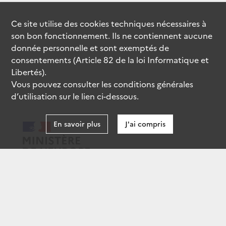
Ce site utilise des
cookies
techniques nécessaires à
son bon fonctionnement. Ils ne contiennent aucune
donnée personnelle et sont exemptés de
consentements (Article 82 de la loi Informatique et
Libertés).
Vous pouvez consulter les conditions générales
d’utilisation sur le lien ci-dessous.
En savoir plus
J'ai compris
data.gouv.fr
gouvernement.fr
legifrance.gouv.fr
service-public.fr