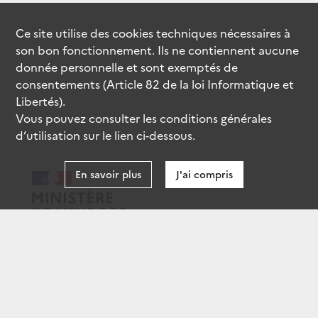
Ce site utilise des
cookies
techniques nécessaires à
son bon fonctionnement. Ils ne contiennent aucune
donnée personnelle et sont exemptés de
consentements (Article 82 de la loi Informatique et
Libertés).
Vous pouvez consulter les conditions générales
d’utilisation sur le lien ci-dessous.
En savoir plus
J'ai compris
data.gouv.fr
gouvernement.fr
legifrance.gouv.fr
service-public.fr