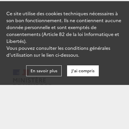
Ce site utilise des
cookies
techniques nécessaires à
son bon fonctionnement. Ils ne contiennent aucune
donnée personnelle et sont exemptés de
consentements (Article 82 de la loi Informatique et
Libertés).
Vous pouvez consulter les conditions générales
d’utilisation sur le lien ci-dessous.
En savoir plus
J'ai compris
data.gouv.fr
gouvernement.fr
legifrance.gouv.fr
service-public.fr