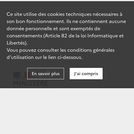
Ce site utilise des
cookies
techniques nécessaires à
son bon fonctionnement. Ils ne contiennent aucune
donnée personnelle et sont exemptés de
consentements (Article 82 de la loi Informatique et
Libertés).
Vous pouvez consulter les conditions générales
d’utilisation sur le lien ci-dessous.
En savoir plus
J'ai compris
data.gouv.fr
gouvernement.fr
legifrance.gouv.fr
service-public.fr