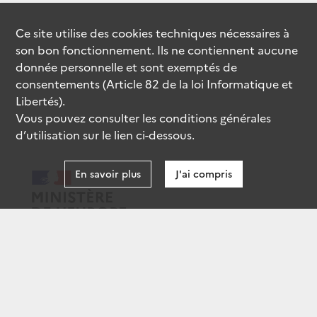
Ce site utilise des
cookies
techniques nécessaires à
son bon fonctionnement. Ils ne contiennent aucune
donnée personnelle et sont exemptés de
consentements (Article 82 de la loi Informatique et
Libertés).
Vous pouvez consulter les conditions générales
d’utilisation sur le lien ci-dessous.
En savoir plus
J'ai compris
data.gouv.fr
gouvernement.fr
legifrance.gouv.fr
service-public.fr