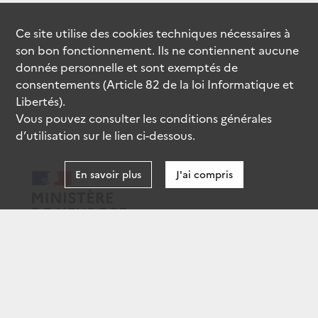
Ce site utilise des
cookies
techniques nécessaires à
son bon fonctionnement. Ils ne contiennent aucune
donnée personnelle et sont exemptés de
consentements (Article 82 de la loi Informatique et
Libertés).
Vous pouvez consulter les conditions générales
d’utilisation sur le lien ci-dessous.
En savoir plus
J'ai compris
data.gouv.fr
gouvernement.fr
legifrance.gouv.fr
service-public.fr