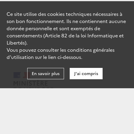
Ce site utilise des
cookies
techniques nécessaires à
son bon fonctionnement. Ils ne contiennent aucune
donnée personnelle et sont exemptés de
consentements (Article 82 de la loi Informatique et
Libertés).
Vous pouvez consulter les conditions générales
d’utilisation sur le lien ci-dessous.
En savoir plus
J'ai compris
data.gouv.fr
gouvernement.fr
legifrance.gouv.fr
service-public.fr