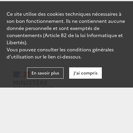
Ce site utilise des
cookies
techniques nécessaires à
son bon fonctionnement. Ils ne contiennent aucune
donnée personnelle et sont exemptés de
consentements (Article 82 de la loi Informatique et
Libertés).
Vous pouvez consulter les conditions générales
d’utilisation sur le lien ci-dessous.
En savoir plus
J'ai compris
data.gouv.fr
gouvernement.fr
legifrance.gouv.fr
service-public.fr