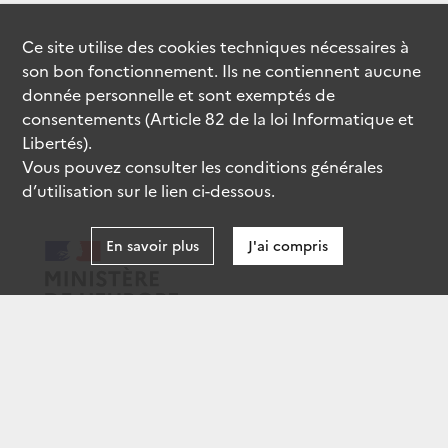
Ce site utilise des
cookies
techniques nécessaires à
son bon fonctionnement. Ils ne contiennent aucune
donnée personnelle et sont exemptés de
consentements (Article 82 de la loi Informatique et
Libertés).
Vous pouvez consulter les conditions générales
d’utilisation sur le lien ci-dessous.
En savoir plus
J'ai compris
data.gouv.fr
gouvernement.fr
legifrance.gouv.fr
service-public.fr