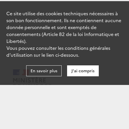
Ce site utilise des
cookies
techniques nécessaires à
son bon fonctionnement. Ils ne contiennent aucune
donnée personnelle et sont exemptés de
consentements (Article 82 de la loi Informatique et
Libertés).
Vous pouvez consulter les conditions générales
d’utilisation sur le lien ci-dessous.
En savoir plus
J'ai compris
data.gouv.fr
gouvernement.fr
legifrance.gouv.fr
service-public.fr