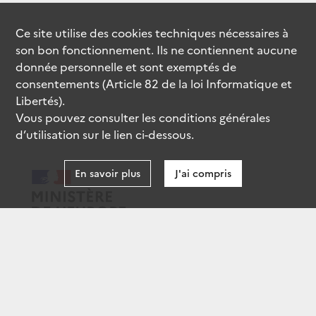
Ce site utilise des
cookies
techniques nécessaires à
son bon fonctionnement. Ils ne contiennent aucune
donnée personnelle et sont exemptés de
consentements (Article 82 de la loi Informatique et
Libertés).
Vous pouvez consulter les conditions générales
d’utilisation sur le lien ci-dessous.
En savoir plus
J'ai compris
data.gouv.fr
gouvernement.fr
legifrance.gouv.fr
service-public.fr