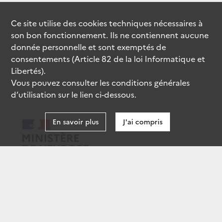
Ce site utilise des
cookies
techniques nécessaires à
son bon fonctionnement. Ils ne contiennent aucune
donnée personnelle et sont exemptés de
consentements (Article 82 de la loi Informatique et
Libertés).
Vous pouvez consulter les conditions générales
d’utilisation sur le lien ci-dessous.
En savoir plus
J'ai compris
data.gouv.fr
gouvernement.fr
legifrance.gouv.fr
service-public.fr