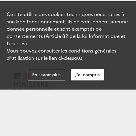
Ce site utilise des
cookies
techniques nécessaires à
son bon fonctionnement. Ils ne contiennent aucune
donnée personnelle et sont exemptés de
consentements (Article 82 de la loi Informatique et
Libertés).
Vous pouvez consulter les conditions générales
d’utilisation sur le lien ci-dessous.
En savoir plus
J'ai compris
data.gouv.fr
gouvernement.fr
legifrance.gouv.fr
service-public.fr