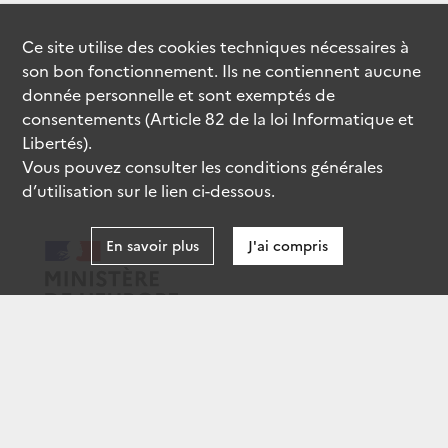
Ce site utilise des
cookies
techniques nécessaires à
son bon fonctionnement. Ils ne contiennent aucune
donnée personnelle et sont exemptés de
consentements (Article 82 de la loi Informatique et
Libertés).
Vous pouvez consulter les conditions générales
d’utilisation sur le lien ci-dessous.
En savoir plus
J'ai compris
data.gouv.fr
gouvernement.fr
legifrance.gouv.fr
service-public.fr