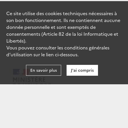
Ce site utilise des
cookies
techniques nécessaires à
son bon fonctionnement. Ils ne contiennent aucune
donnée personnelle et sont exemptés de
consentements (Article 82 de la loi Informatique et
Libertés).
Vous pouvez consulter les conditions générales
d’utilisation sur le lien ci-dessous.
En savoir plus
J'ai compris
data.gouv.fr
gouvernement.fr
legifrance.gouv.fr
service-public.fr