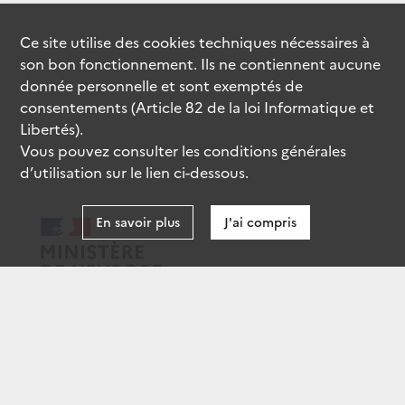
Ce site utilise des
cookies
techniques nécessaires à
son bon fonctionnement. Ils ne contiennent aucune
donnée personnelle et sont exemptés de
consentements (Article 82 de la loi Informatique et
Libertés).
Vous pouvez consulter les conditions générales
d’utilisation sur le lien ci-dessous.
En savoir plus
J'ai compris
data.gouv.fr
gouvernement.fr
legifrance.gouv.fr
service-public.fr