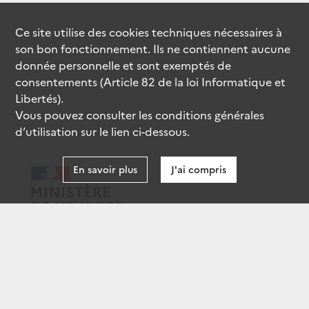
Ce site utilise des
cookies
techniques nécessaires à
son bon fonctionnement. Ils ne contiennent aucune
donnée personnelle et sont exemptés de
consentements (Article 82 de la loi Informatique et
Libertés).
Vous pouvez consulter les conditions générales
d’utilisation sur le lien ci-dessous.
En savoir plus
J'ai compris
data.gouv.fr
gouvernement.fr
legifrance.gouv.fr
service-public.fr