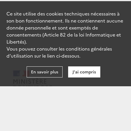
Ce site utilise des
cookies
techniques nécessaires à
son bon fonctionnement. Ils ne contiennent aucune
donnée personnelle et sont exemptés de
consentements (Article 82 de la loi Informatique et
Libertés).
Vous pouvez consulter les conditions générales
d’utilisation sur le lien ci-dessous.
En savoir plus
J'ai compris
data.gouv.fr
gouvernement.fr
legifrance.gouv.fr
service-public.fr