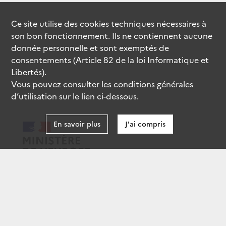
Ce site utilise des
cookies
techniques nécessaires à
son bon fonctionnement. Ils ne contiennent aucune
donnée personnelle et sont exemptés de
consentements (Article 82 de la loi Informatique et
Libertés).
Vous pouvez consulter les conditions générales
d’utilisation sur le lien ci-dessous.
En savoir plus
J'ai compris
data.gouv.fr
gouvernement.fr
legifrance.gouv.fr
service-public.fr