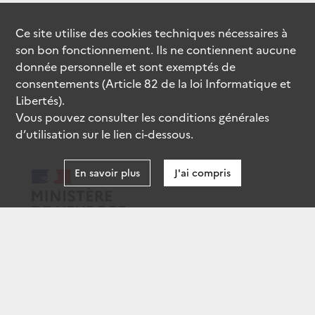
Ce site utilise des
cookies
techniques nécessaires à
son bon fonctionnement. Ils ne contiennent aucune
donnée personnelle et sont exemptés de
consentements (Article 82 de la loi Informatique et
Libertés).
Vous pouvez consulter les conditions générales
d’utilisation sur le lien ci-dessous.
En savoir plus
J'ai compris
data.gouv.fr
gouvernement.fr
legifrance.gouv.fr
service-public.fr