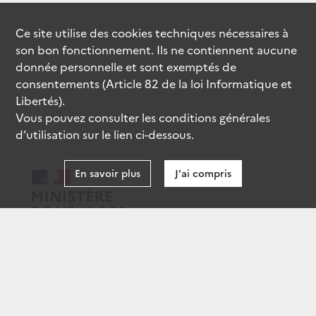
Ce site utilise des
cookies
techniques nécessaires à
son bon fonctionnement. Ils ne contiennent aucune
donnée personnelle et sont exemptés de
consentements (Article 82 de la loi Informatique et
Libertés).
Vous pouvez consulter les conditions générales
d’utilisation sur le lien ci-dessous.
En savoir plus
J'ai compris
data.gouv.fr
gouvernement.fr
legifrance.gouv.fr
service-public.fr