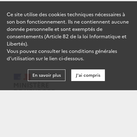
Ce site utilise des
cookies
techniques nécessaires à
son bon fonctionnement. Ils ne contiennent aucune
donnée personnelle et sont exemptés de
consentements (Article 82 de la loi Informatique et
Libertés).
Vous pouvez consulter les conditions générales
d’utilisation sur le lien ci-dessous.
En savoir plus
J'ai compris
data.gouv.fr
gouvernement.fr
legifrance.gouv.fr
service-public.fr