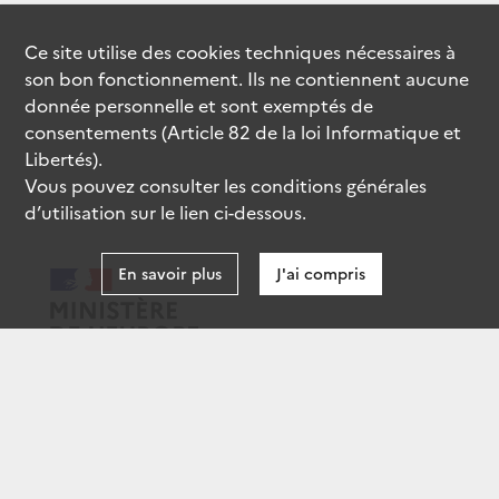
Ce site utilise des
cookies
techniques nécessaires à
son bon fonctionnement. Ils ne contiennent aucune
donnée personnelle et sont exemptés de
consentements (Article 82 de la loi Informatique et
Libertés).
Vous pouvez consulter les conditions générales
d’utilisation sur le lien ci-dessous.
En savoir plus
J'ai compris
data.gouv.fr
gouvernement.fr
legifrance.gouv.fr
service-public.fr