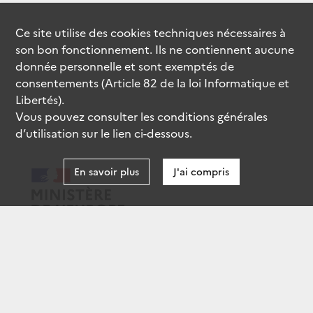
Ce site utilise des
cookies
techniques nécessaires à
son bon fonctionnement. Ils ne contiennent aucune
donnée personnelle et sont exemptés de
consentements (Article 82 de la loi Informatique et
Libertés).
Vous pouvez consulter les conditions générales
d’utilisation sur le lien ci-dessous.
En savoir plus
J'ai compris
data.gouv.fr
gouvernement.fr
legifrance.gouv.fr
service-public.fr