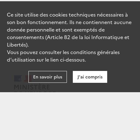
Ce site utilise des
cookies
techniques nécessaires à
son bon fonctionnement. Ils ne contiennent aucune
donnée personnelle et sont exemptés de
consentements (Article 82 de la loi Informatique et
Libertés).
Vous pouvez consulter les conditions générales
d’utilisation sur le lien ci-dessous.
En savoir plus
J'ai compris
data.gouv.fr
gouvernement.fr
legifrance.gouv.fr
service-public.fr