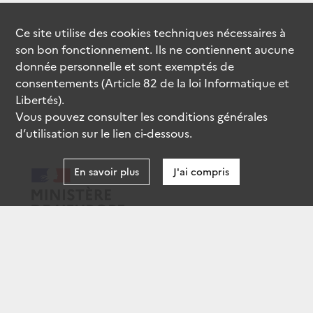
Ce site utilise des
cookies
techniques nécessaires à
son bon fonctionnement. Ils ne contiennent aucune
donnée personnelle et sont exemptés de
consentements (Article 82 de la loi Informatique et
Libertés).
Vous pouvez consulter les conditions générales
d’utilisation sur le lien ci-dessous.
En savoir plus
J'ai compris
data.gouv.fr
gouvernement.fr
legifrance.gouv.fr
service-public.fr