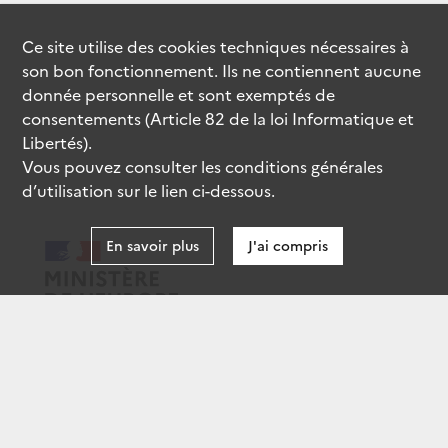
Ce site utilise des
cookies
techniques nécessaires à
son bon fonctionnement. Ils ne contiennent aucune
donnée personnelle et sont exemptés de
consentements (Article 82 de la loi Informatique et
Libertés).
Vous pouvez consulter les conditions générales
d’utilisation sur le lien ci-dessous.
En savoir plus
J'ai compris
data.gouv.fr
gouvernement.fr
legifrance.gouv.fr
service-public.fr