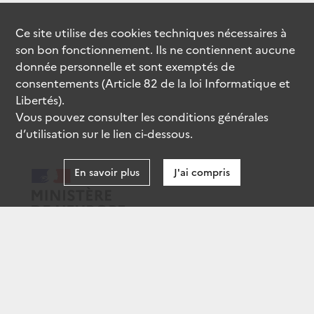
Ce site utilise des
cookies
techniques nécessaires à
son bon fonctionnement. Ils ne contiennent aucune
donnée personnelle et sont exemptés de
consentements (Article 82 de la loi Informatique et
Libertés).
Vous pouvez consulter les conditions générales
d’utilisation sur le lien ci-dessous.
En savoir plus
J'ai compris
data.gouv.fr
gouvernement.fr
legifrance.gouv.fr
service-public.fr