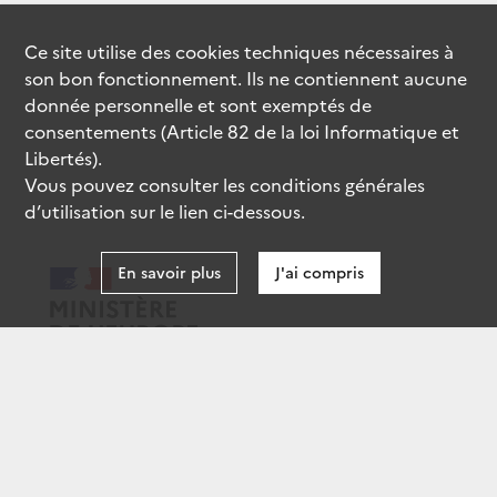
Ce site utilise des
cookies
techniques nécessaires à
son bon fonctionnement. Ils ne contiennent aucune
donnée personnelle et sont exemptés de
consentements (Article 82 de la loi Informatique et
Libertés).
Vous pouvez consulter les conditions générales
d’utilisation sur le lien ci-dessous.
En savoir plus
J'ai compris
data.gouv.fr
gouvernement.fr
legifrance.gouv.fr
service-public.fr