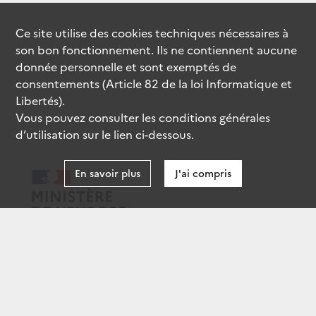
Ce site utilise des
cookies
techniques nécessaires à
son bon fonctionnement. Ils ne contiennent aucune
donnée personnelle et sont exemptés de
consentements (Article 82 de la loi Informatique et
Libertés).
Vous pouvez consulter les conditions générales
d’utilisation sur le lien ci-dessous.
En savoir plus
J'ai compris
data.gouv.fr
gouvernement.fr
legifrance.gouv.fr
service-public.fr