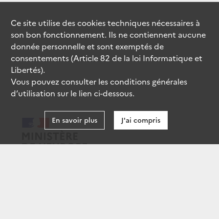
Ce site utilise des
cookies
techniques nécessaires à
son bon fonctionnement. Ils ne contiennent aucune
donnée personnelle et sont exemptés de
consentements (Article 82 de la loi Informatique et
Libertés).
Vous pouvez consulter les conditions générales
d’utilisation sur le lien ci-dessous.
En savoir plus
J'ai compris
data.gouv.fr
gouvernement.fr
legifrance.gouv.fr
service-public.fr