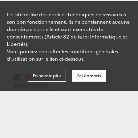
Ce site utilise des
cookies
techniques nécessaires à
son bon fonctionnement. Ils ne contiennent aucune
donnée personnelle et sont exemptés de
consentements (Article 82 de la loi Informatique et
Libertés).
Vous pouvez consulter les conditions générales
d’utilisation sur le lien ci-dessous.
En savoir plus
J'ai compris
data.gouv.fr
gouvernement.fr
legifrance.gouv.fr
service-public.fr