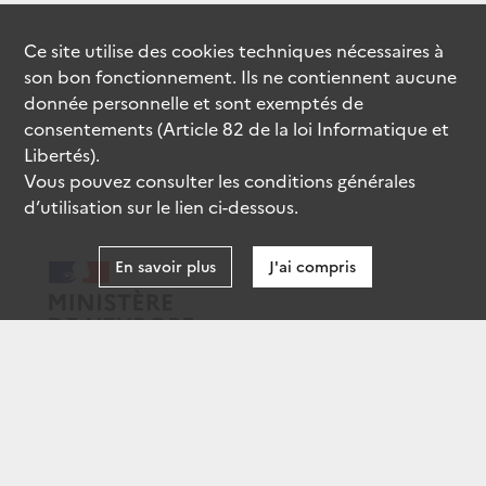
Ce site utilise des
cookies
techniques nécessaires à
son bon fonctionnement. Ils ne contiennent aucune
donnée personnelle et sont exemptés de
consentements (Article 82 de la loi Informatique et
Libertés).
Vous pouvez consulter les conditions générales
d’utilisation sur le lien ci-dessous.
En savoir plus
J'ai compris
data.gouv.fr
gouvernement.fr
legifrance.gouv.fr
service-public.fr