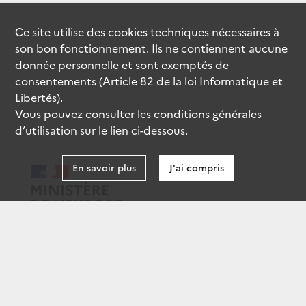
Ce site utilise des
cookies
techniques nécessaires à
son bon fonctionnement. Ils ne contiennent aucune
donnée personnelle et sont exemptés de
consentements (Article 82 de la loi Informatique et
Libertés).
Vous pouvez consulter les conditions générales
d’utilisation sur le lien ci-dessous.
En savoir plus
J'ai compris
data.gouv.fr
gouvernement.fr
legifrance.gouv.fr
service-public.fr