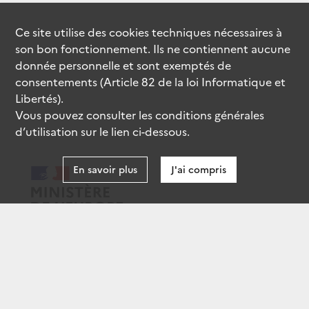
Ce site utilise des
cookies
techniques nécessaires à
son bon fonctionnement. Ils ne contiennent aucune
donnée personnelle et sont exemptés de
consentements (Article 82 de la loi Informatique et
Libertés).
Vous pouvez consulter les conditions générales
d’utilisation sur le lien ci-dessous.
En savoir plus
J'ai compris
data.gouv.fr
gouvernement.fr
legifrance.gouv.fr
service-public.fr