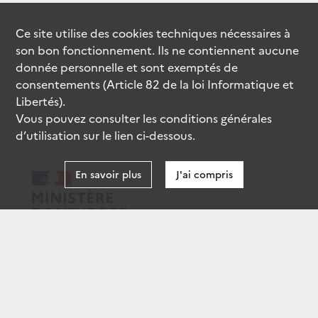
Ce site utilise des
cookies
techniques nécessaires à
son bon fonctionnement. Ils ne contiennent aucune
donnée personnelle et sont exemptés de
consentements (Article 82 de la loi Informatique et
Libertés).
Vous pouvez consulter les conditions générales
d’utilisation sur le lien ci-dessous.
En savoir plus
J'ai compris
data.gouv.fr
gouvernement.fr
legifrance.gouv.fr
service-public.fr